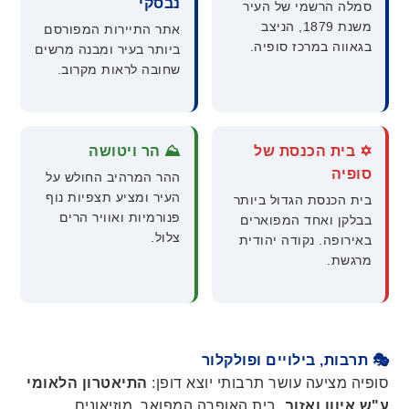
נבסקי
סמלה הרשמי של העיר
משנת 1879, הניצב
אתר התיירות המפורסם
בגאווה במרכז סופיה.
ביותר בעיר ומבנה מרשים
שחובה לראות מקרוב.
✡️ בית הכנסת של
⛰️ הר ויטושה
סופיה
ההר המרהיב החולש על
העיר ומציע תצפיות נוף
בית הכנסת הגדול ביותר
פנורמיות ואוויר הרים
בבלקן ואחד המפוארים
צלול.
באירופה. נקודה יהודית
מרגשת.
🎭 תרבות, בילויים ופולקלור
סופיה מציעה עושר תרבותי יוצא דופן:
התיאטרון הלאומי
ע"ש איוון ואזוב
, בית האופרה המפואר, מוזיאונים