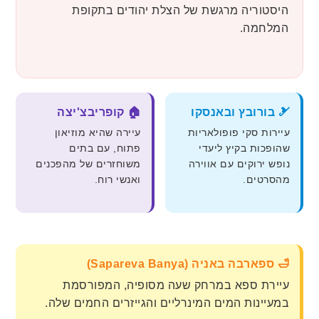
היסטוריה מרגשת של הצלת יהודים בתקופת
המלחמה.
🎿 בורובץ ובאנסקו
🏠 קופריבצ'יצה
עיירות סקי פופולאריות
עיירה שהיא מוזיאון
שהופכות בקיץ ליעדי
פתוח, עם בתים
נופש ירוקים עם אווירה
משוחזרים של מהפכנים
מהסרטים.
ואנשי רוח.
🛁 ספארבה באניה (Sapareva Banya)
עיירת ספא במרחק שעה מסופיה, המפורסמת
במעיינות המים המינרליים והגייזרים החמים שלה.