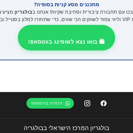
מתכננים מסע קניות בסופיה?
ו עם תחבורה ציבורית וסחיבת שקיות! אנחנו ב
בולגריון
מציעים
ייל ובנוחות.
🛍️ בואו נצא לשופינג בווטסאפ!
הזמינו בווטסאפ
בולגריון המרכז הישראלי בבולגריה