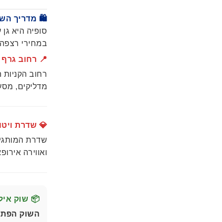
יות של סופיה
נטיים ומציאות
ור הבא שלכם:
 רחוב גרף (Graf Ignatiev St)
ה, דוכני רחוב
 בין הקניות.
יטושה (Vitosha Boulevard)
 אופנה עילית
המקום עבורכם.
צי (Iliyantsi Bazaar)
תר בסופיה!