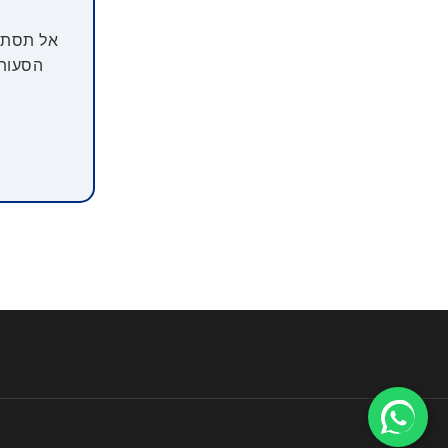
אל תסתבכ
הסעות VIP וליווי צמוד לשווקים הכי שווים, כדי שתחזרו למלון בסט