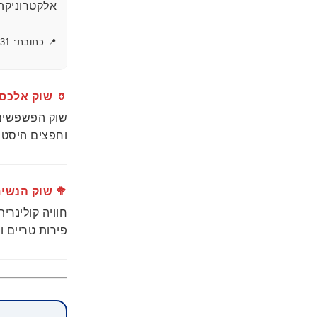
אלקטרוניקה 
📍 כתובת: 31 Rozhen Bl
🏺 שוק אלכסנדר נבסקי (i
שוק הפשפשים ה
וחפצים היסטור
🥦 שוק הנשים (es' Market
חוויה קולינרי
פירות טריים 