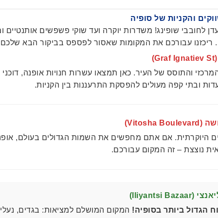
🛍️ מדריך השווקים והקנ
היא גן עדן לחובבי שופינג! משדרות יוקרה ועד שוקי פשפשים אות
במחירי רצפה. ריכזנו עבורכם את המקומות שאסור לפספס בביק

 הקניות המרכזי והתוסס של העיר. כאן תמצאו עשרות חנויות אופנ
מדליקים, מסעדות ובתי קפה מעולים להפסקת התרעננות
💎 שדרת ו
מותגים היוקרתית. אם אתם מחפשים את השמות הגדולים בעולם,
ואווירה אירופאית נוצצת – זה 
📦 שוק איליאנ
קום המושלם למציאות: בגדים, נעליים,
השוק הפתוח הגדול ביו