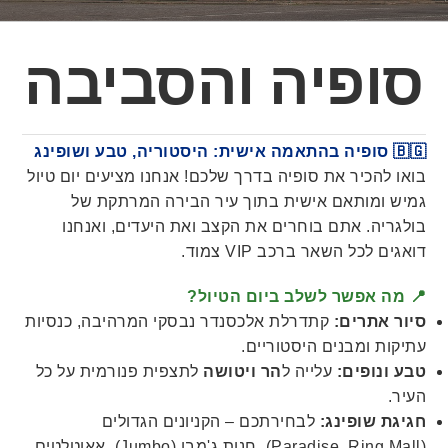
סופיה והסביבה
🇧🇬 סופיה בהתאמה אישית: היסטוריה, טבע ושופינג
בואו להכיר את סופיה בדרך שלכם! אנחנו מציעים יום טיול
גמיש ומותאם אישית בתוך עיר הבירה המרתקת של
בולגריה. אתם בוחרים את הקצב ואת היעדים, ואנחנו
דואגים לכל השאר ברכב VIP צמוד.
📍 מה אפשר לשלב ביום הטיול?
סיור אתרים:
קתדרלת אלכסנדר נבסקי המרהיבה, כנסיות
עתיקות ומבנים היסטוריים.
טבע ונופים:
עלייה ל
הר ויטושה
לתצפית פנורמית על כל
העיר.
חגיגת שופינג:
לבחירתכם – הקניונים הגדולים
(Paradise, Ring Mall), חנות ג'מבו (Jumbo), אאוטלטים