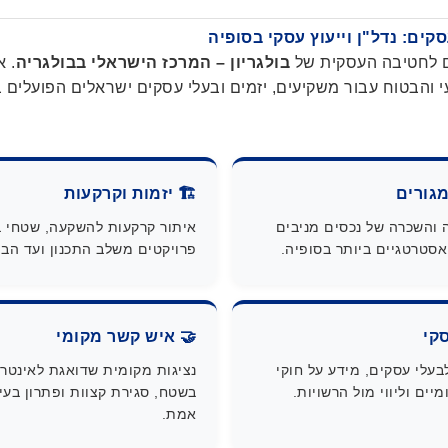
סקים: נדל"ן וייעוץ עסקי בסופיה
ם לחטיבה העסקית של
בולגריון – המרכז הישראלי בבולגריה
. א
 והבטוח עבור משקיעים, יזמים ובעלי עסקים ישראלים הפועלים ב
מגורים
🏗️ יזמות וקרקעות
ה והשכרה של נכסים מניבים
איתור קרקעות להשקעה, שטחי בני
סטרטגיים ביותר בסופיה.
פרויקטים משלב התכנון ועד הבי
סקי
🤝 איש קשר מקומי
לבעלי עסקים, מידע על חוקי
נציגות מקומית שדואגת לאינטר
יים וליווי מול הרשויות.
בשטח, סגירת קצוות ופתרון בעי
אמת.