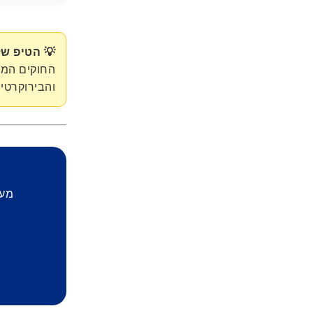
💡 הטיפ של
החוקים המק
והבירוקרטיה
מעו